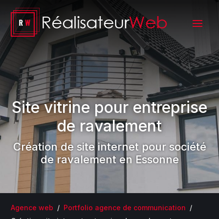
Site vitrine pour entreprise
de ravalement
Création de site internet pour société
de ravalement en Essonne
Agence web
/
Portfolio agence de communication
/